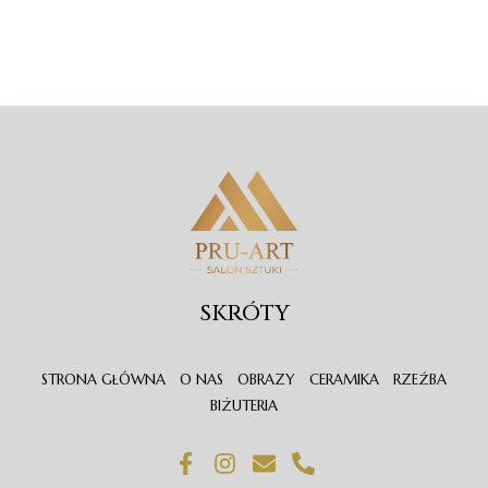
SKRÓTY
STRONA GŁÓWNA
O NAS
OBRAZY
CERAMIKA
RZEŹBA
BIŻUTERIA
F
I
E
P
a
n
n
h