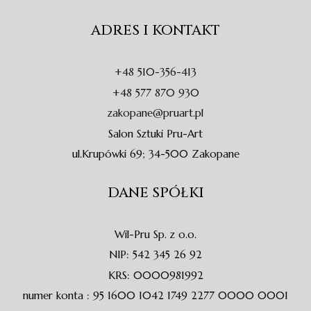
c
s
v
o
e
t
e
n
ADRES I KONTAKT
b
a
l
e
o
g
o
-
o
r
p
a
+48 510-356-413
k
a
e
l
-
m
t
+48 577 870 930
f
zakopane@pruart.pl
Salon Sztuki Pru-Art
ul.Krupówki 69; 34-500 Zakopane
DANE SPÓŁKI
Wil-Pru Sp. z o.o.
NIP: 542 345 26 92
KRS: 0000981992
numer konta : 95 1600 1042 1749 2277 0000 0001