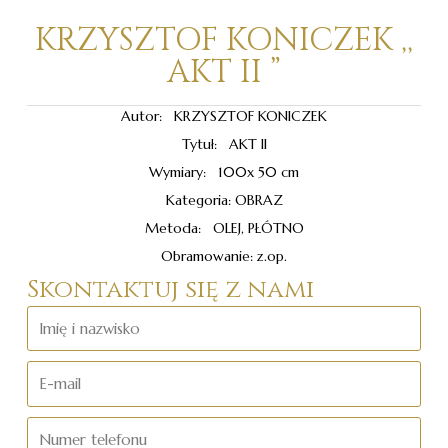
KRZYSZTOF KONICZEK ,,
AKT II ”
Autor: KRZYSZTOF KONICZEK
Tytuł: AKT II
Wymiary: 100x 50 cm
Kategoria: OBRAZ
Metoda: OLEJ, PŁÓTNO
Obramowanie: z.op.
Skontaktuj się z nami
Imię
i
nazwisko
E-
mail
Numer