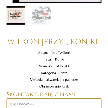
WILKOŃ JERZY ,, KONIKI”
Autor: Józef Wilkoń
Tytuł: Konie
Wymiary: 60 x 50
Kategoria: Obraz
Metoda: akwarela na papierze
Obramowanie: brak
Skontaktuj się z nami
Imię
i