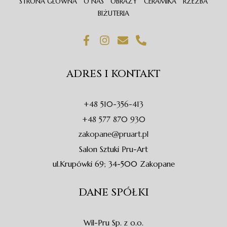
STRONA GŁÓWNA
O NAS
OBRAZY
CERAMIKA
RZEŹBA
BIŻUTERIA
F
I
E
P
a
n
n
h
c
s
v
o
e
t
e
n
ADRES I KONTAKT
b
a
l
e
o
g
o
-
o
r
p
a
+48 510-356-413
k
a
e
l
-
m
t
+48 577 870 930
f
zakopane@pruart.pl
Salon Sztuki Pru-Art
ul.Krupówki 69; 34-500 Zakopane
DANE SPÓŁKI
Wil-Pru Sp. z o.o.