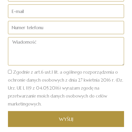
nazwisko
E-
mail
Numer
telefonu
Wiadomość
Zgodnie z art.6 ust.1 lit. a ogólnego rozporządzenia o
ochronie danych osobowych z dnia 27 kwietnia 2016 r. (Dz.
Urz. UE L 119 z 04.05.2016) wyrażam zgodę na
przetwarzanie moich danych osobowych do celów
marketingowych.
WYŚLIJ