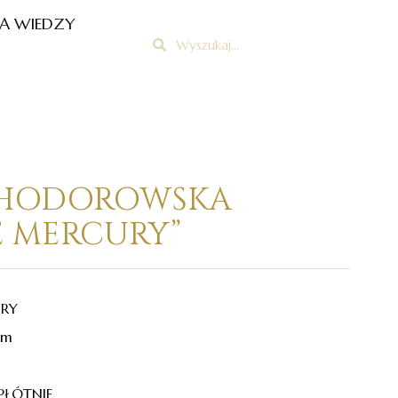
A WIEDZY
Szukaj
Szukaj
HODOROWSKA
IE MERCURY”
URY
cm
PŁÓTNIE