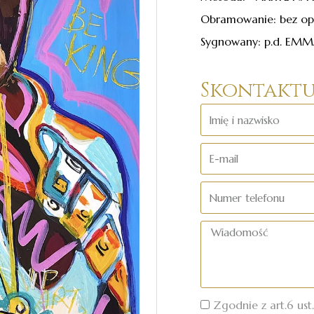
Obramowanie: bez op
Sygnowany: p.d. EM
Skontaktuj
Imię
i
E-
nazwisko
mail
Numer
telefonu
Wiadomość
Zgodnie z art.6 ust