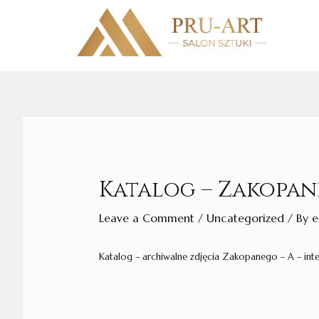
Skip
to
content
Post
navigation
Katalog – Zakopan
Leave a Comment
/
Uncategorized
/ By
e
Katalog – archiwalne zdjęcia Zakopanego – A – int