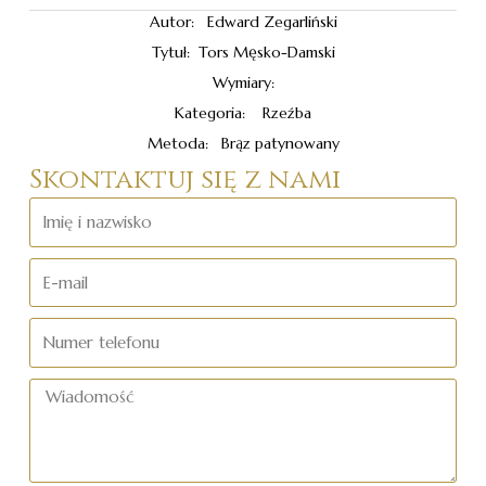
Autor: Edward Zegarliński
Tytuł: Tors Męsko-Damski
Wymiary:
Kategoria: Rzeźba
Metoda: Brąz patynowany
Skontaktuj się z nami
Imię
i
nazwisko
E-
mail
Numer
telefonu
Wiadomość