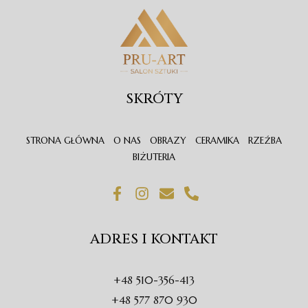
SKRÓTY
STRONA GŁÓWNA
O NAS
OBRAZY
CERAMIKA
RZEŹBA
BIŻUTERIA
F
I
E
P
a
n
n
h
c
s
v
o
e
t
e
n
ADRES I KONTAKT
b
a
l
e
o
g
o
-
o
r
p
a
+48 510-356-413
k
a
e
l
-
m
t
+48 577 870 930