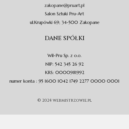
f
zakopane@pruart.pl
Salon Sztuki Pru-Art
ul.Krupówki 69; 34-500 Zakopane
DANE SPÓŁKI
Wil-Pru Sp. z o.o.
NIP: 542 345 26 92
KRS: 0000981992
numer konta : 95 1600 1042 1749 2277 0000 0001
© 2024 webmistrzowie.pl