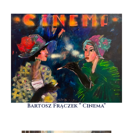
Bartosz Frączek ” Cinema”