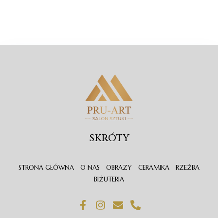
SKRÓTY
STRONA GŁÓWNA
O NAS
OBRAZY
CERAMIKA
RZEŹBA
BIŻUTERIA
F
I
E
P
a
n
n
h