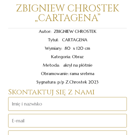
ZBIGNIEW CHROSTEK
„CARTAGENA”
Autor: ZBIGNIEW CHROSTEK
Tytuł: CARTAGENA
Wymiary: 80 x 120 cm
Kategoria: Obraz
Metoda: akryl na płótnie
Obramowanie: rama srebrna
Sygnatura: p/p Z.Chrostek 2023
Skontaktuj się z nami
Imię
i
nazwisko
E-
mail
Numer