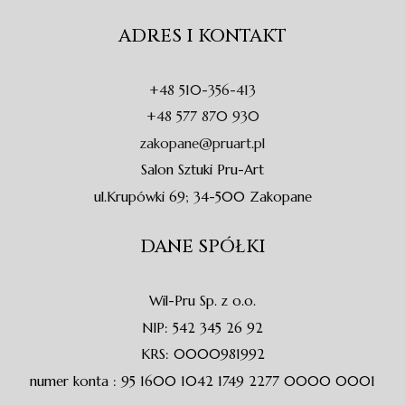
c
s
v
o
e
t
e
n
ADRES I KONTAKT
b
a
l
e
o
g
o
-
o
r
p
a
+48 510-356-413
k
a
e
l
-
m
t
+48 577 870 930
f
zakopane@pruart.pl
Salon Sztuki Pru-Art
ul.Krupówki 69; 34-500 Zakopane
DANE SPÓŁKI
Wil-Pru Sp. z o.o.
NIP: 542 345 26 92
KRS: 0000981992
numer konta : 95 1600 1042 1749 2277 0000 0001