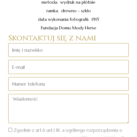
metoda: wydruk na płótnie
ramka: drewno – szkło
data wykonania fotografii: 1915
Fundacja Domu Mody Herse
Skontaktuj się z nami
Imię
i
nazwisko
E-
mail
Numer
telefonu
Wiadomość
Zgodnie z art.6 ust.1 lit. a ogólnego rozporządzenia o