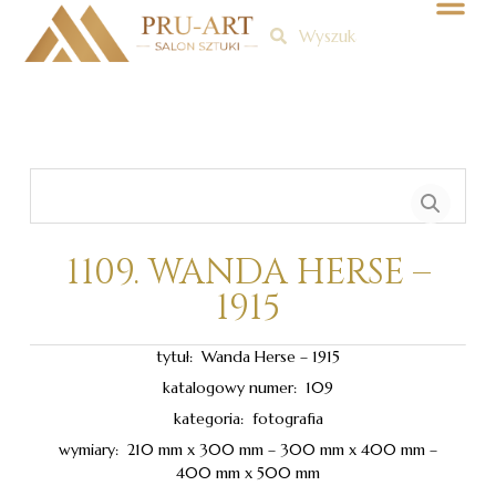
Skip
Szukaj
Szukaj
to
Me
content
1109. WANDA HERSE –
1915
tytuł: Wanda Herse – 1915
katalogowy numer: 109
kategoria: fotografia
wymiary: 210 mm x 300 mm – 300 mm x 400 mm –
400 mm x 500 mm