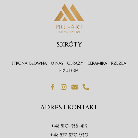
SKRÓTY
STRONA GŁÓWNA
O NAS
OBRAZY
CERAMIKA
RZEŹBA
BIŻUTERIA
F
I
E
P
a
n
n
h
c
s
v
o
e
t
e
n
ADRES I KONTAKT
b
a
l
e
o
g
o
-
o
r
p
a
+48 510-356-413
k
a
e
l
-
m
t
+48 577 870 930