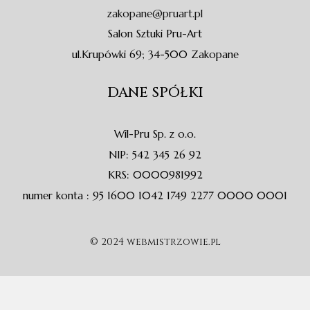
f
zakopane@pruart.pl
Salon Sztuki Pru-Art
ul.Krupówki 69; 34-500 Zakopane
DANE SPÓŁKI
Wil-Pru Sp. z o.o.
NIP: 542 345 26 92
KRS: 0000981992
numer konta : 95 1600 1042 1749 2277 0000 0001
© 2024 webmistrzowie.pl