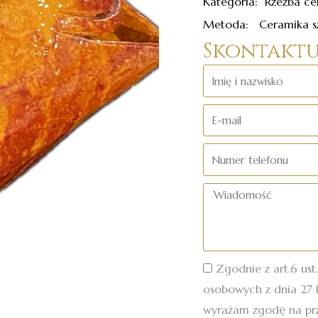
Kategoria: Rzeźba ce
Metoda: Ceramika sz
Skontaktuj
Imię
i
E-
nazwisko
mail
Numer
telefonu
Wiadomość
Zgodnie z art.6 ust
osobowych z dnia 27 k
wyrażam zgodę na pr