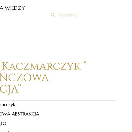
A WIEDZY
Szukaj
Szukaj
 Kaczmarczyk ”
AŃCZOWA
CJA”
marczyk
OWA ABSTRAKCJA
 30