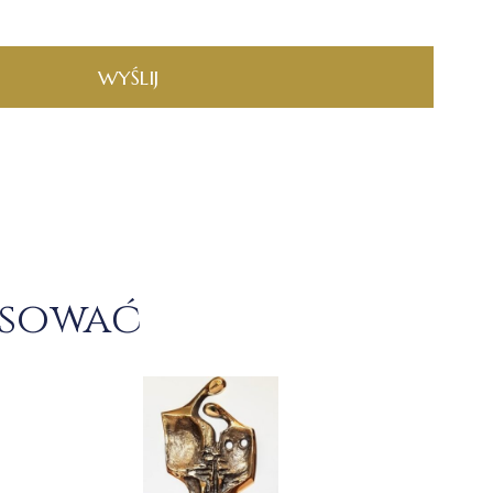
WYŚLIJ
esować