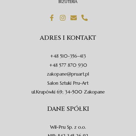
BIŻUTERIA
F
I
E
P
a
n
n
h
c
s
v
o
e
t
e
n
ADRES I KONTAKT
b
a
l
e
o
g
o
-
o
r
p
a
+48 510-356-413
k
a
e
l
-
m
t
+48 577 870 930
f
zakopane@pruart.pl
Salon Sztuki Pru-Art
ul.Krupówki 69; 34-500 Zakopane
DANE SPÓŁKI
Wil-Pru Sp. z o.o.
NIP: 542 345 26 92