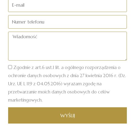
nazwisko
E-
mail
Numer
telefonu
Wiadomość
Zgodnie z art.6 ust.1 lit. a ogólnego rozporządzenia o
ochronie danych osobowych z dnia 27 kwietnia 2016 r. (Dz.
Urz. UE L 119 z 04.05.2016) wyrażam zgodę na
przetwarzanie moich danych osobowych do celów
marketingowych.
WYŚLIJ