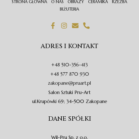
STRONA GŁÓWNA
O NAS
OBRAZY
CERAMIKA
RZEŹBA
BIŻUTERIA
F
I
E
P
a
n
n
h
c
s
v
o
e
t
e
n
ADRES I KONTAKT
b
a
l
e
o
g
o
-
o
r
p
a
+48 510-356-413
k
a
e
l
-
m
t
+48 577 870 930
f
zakopane@pruart.pl
Salon Sztuki Pru-Art
ul.Krupówki 69; 34-500 Zakopane
DANE SPÓŁKI
Wil-Pru Sp. z o.o.