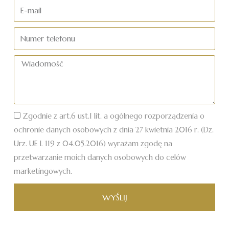
nazwisko
E-
mail
Numer
telefonu
Wiadomość
Zgodnie z art.6 ust.1 lit. a ogólnego rozporządzenia o
ochronie danych osobowych z dnia 27 kwietnia 2016 r. (Dz.
Urz. UE L 119 z 04.05.2016) wyrażam zgodę na
przetwarzanie moich danych osobowych do celów
marketingowych.
WYŚLIJ