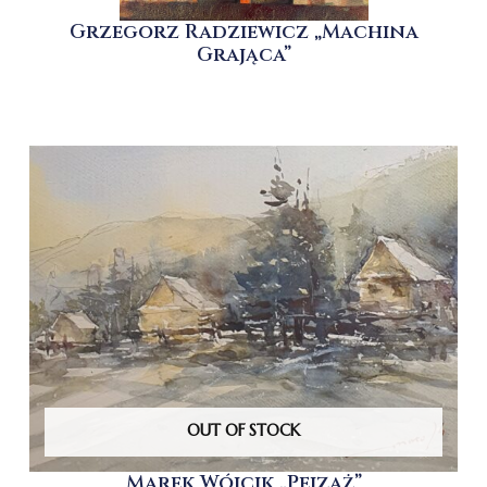
Grzegorz Radziewicz „Machina
Grająca”
OUT OF STOCK
Marek Wójcik „Pejzaż”