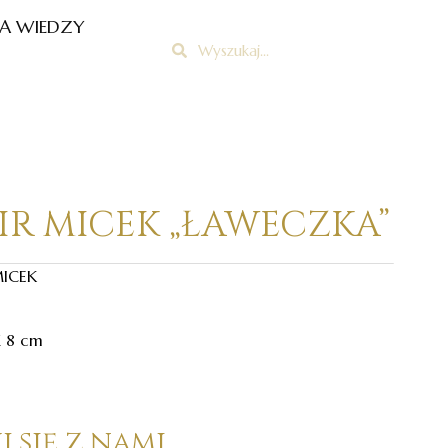
A WIEDZY
Szukaj
Szukaj
R MICEK „ŁAWECZKA”
ICEK
 8 cm
 się z nami