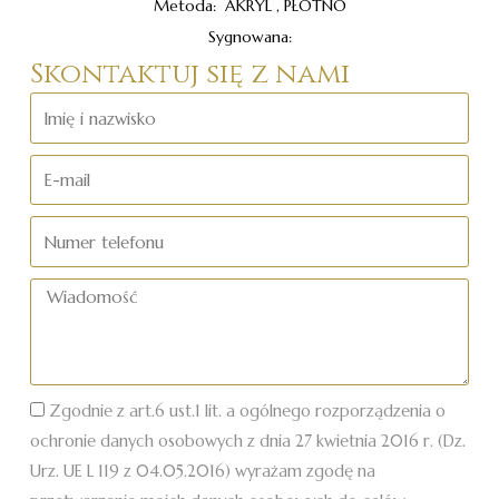
Metoda: AKRYL , PŁÓTNO
Sygnowana:
Skontaktuj się z nami
Imię
i
nazwisko
E-
mail
Numer
telefonu
Wiadomość
Zgodnie z art.6 ust.1 lit. a ogólnego rozporządzenia o
ochronie danych osobowych z dnia 27 kwietnia 2016 r. (Dz.
Urz. UE L 119 z 04.05.2016) wyrażam zgodę na