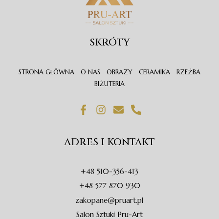
SKRÓTY
STRONA GŁÓWNA
O NAS
OBRAZY
CERAMIKA
RZEŹBA
BIŻUTERIA
F
I
E
P
a
n
n
h
c
s
v
o
e
t
e
n
ADRES I KONTAKT
b
a
l
e
o
g
o
-
o
r
p
a
+48 510-356-413
k
a
e
l
-
m
t
+48 577 870 930
f
zakopane@pruart.pl
Salon Sztuki Pru-Art