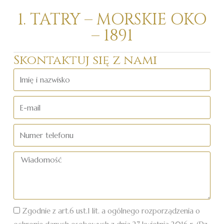
1. TATRY – MORSKIE OKO
– 1891
Skontaktuj się z nami
Imię
i
nazwisko
E-
mail
Numer
telefonu
Wiadomość
Zgodnie z art.6 ust.1 lit. a ogólnego rozporządzenia o