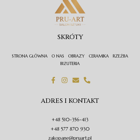
SKRÓTY
STRONA GŁÓWNA
O NAS
OBRAZY
CERAMIKA
RZEŹBA
BIŻUTERIA
F
I
E
P
a
n
n
h
c
s
v
o
e
t
e
n
ADRES I KONTAKT
b
a
l
e
o
g
o
-
o
r
p
a
+48 510-356-413
k
a
e
l
-
m
t
+48 577 870 930
f
zakopane@pruart.pl