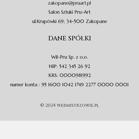
f
zakopane@pruart.pl
Salon Sztuki Pru-Art
ul.Krupówki 69; 34-500 Zakopane
DANE SPÓŁKI
Wil-Pru Sp. z o.o.
NIP: 542 345 26 92
KRS: 0000981992
numer konta : 95 1600 1042 1749 2277 0000 0001
© 2024 webmistrzowie.pl