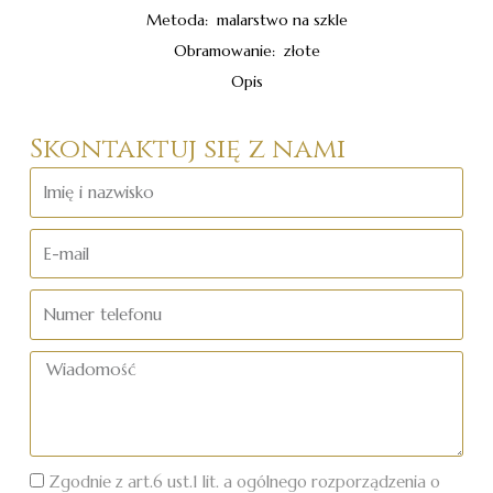
Metoda: malarstwo na szkle
Obramowanie: złote
Opis
Skontaktuj się z nami
Imię
i
nazwisko
E-
mail
Numer
telefonu
Wiadomość
Zgodnie z art.6 ust.1 lit. a ogólnego rozporządzenia o