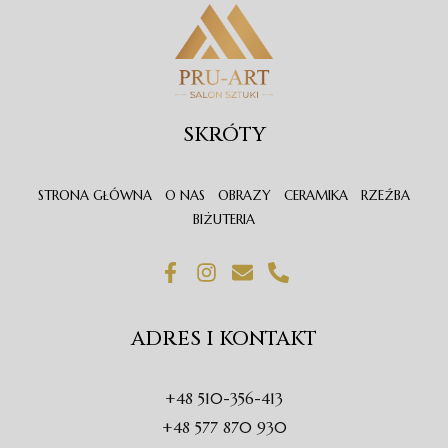
SKRÓTY
STRONA GŁÓWNA
O NAS
OBRAZY
CERAMIKA
RZEŹBA
BIŻUTERIA
F
I
E
P
a
n
n
h
c
s
v
o
e
t
e
n
ADRES I KONTAKT
b
a
l
e
o
g
o
-
o
r
p
a
+48 510-356-413
k
a
e
l
-
m
t
+48 577 870 930