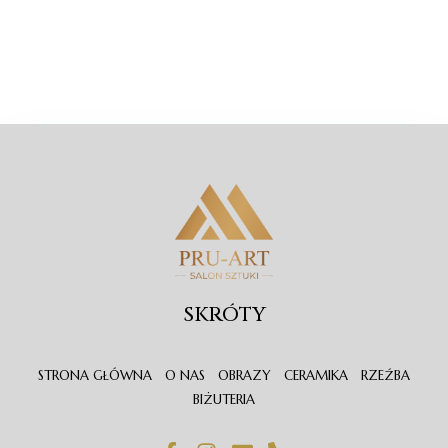
SKRÓTY
STRONA GŁÓWNA
O NAS
OBRAZY
CERAMIKA
RZEŹBA
BIŻUTERIA
F
I
E
P