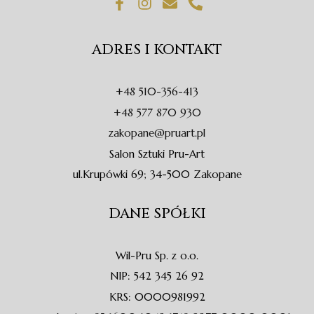
a
n
n
h
c
s
v
o
e
t
e
n
ADRES I KONTAKT
b
a
l
e
o
g
o
-
o
r
p
a
+48 510-356-413
k
a
e
l
-
m
t
+48 577 870 930
f
zakopane@pruart.pl
Salon Sztuki Pru-Art
ul.Krupówki 69; 34-500 Zakopane
DANE SPÓŁKI
Wil-Pru Sp. z o.o.
NIP: 542 345 26 92
KRS: 0000981992