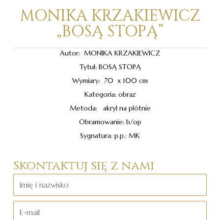
MONIKA KRZAKIEWICZ
„BOSĄ STOPĄ”
Autor: MONIKA KRZAKIEWICZ
Tytuł: BOSĄ STOPĄ
Wymiary: 70 x 100 cm
Kategoria: obraz
Metoda: akryl na płótnie
Obramowanie: b/op
Sygnatura: p.p.: MK
Skontaktuj się z nami
Imię
i
nazwisko
E-