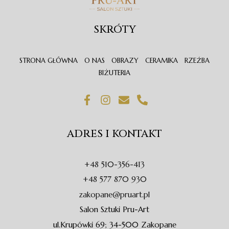
SKRÓTY
STRONA GŁÓWNA
O NAS
OBRAZY
CERAMIKA
RZEŹBA
BIŻUTERIA
F
I
E
P
a
n
n
h
c
s
v
o
e
t
e
n
ADRES I KONTAKT
b
a
l
e
o
g
o
-
o
r
p
a
+48 510-356-413
k
a
e
l
-
m
t
+48 577 870 930
f
zakopane@pruart.pl
Salon Sztuki Pru-Art
ul.Krupówki 69; 34-500 Zakopane