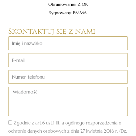
Obramowanie: Z OP.
Sygnowany: EMMA
Skontaktuj się z nami
Imię
i
nazwisko
E-
mail
Numer
telefonu
Wiadomość
Zgodnie z art.6 ust.1 lit. a ogólnego rozporządzenia o
ochronie danych osobowych z dnia 27 kwietnia 2016 r. (Dz.