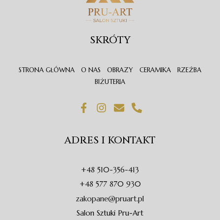
SKRÓTY
STRONA GŁÓWNA
O NAS
OBRAZY
CERAMIKA
RZEŹBA
BIŻUTERIA
F
I
E
P
a
n
n
h
c
s
v
o
e
t
e
n
ADRES I KONTAKT
b
a
l
e
o
g
o
-
o
r
p
a
+48 510-356-413
k
a
e
l
-
m
t
+48 577 870 930
f
zakopane@pruart.pl
Salon Sztuki Pru-Art