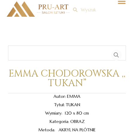
Skip
Szukaj
Szukaj
to
Me
content
EMMA CHODOROWSKA ,,
TUKAN”
Autor: EMMA
Tytuł: TUKAN
Wymiary: 120 x 80 cm
Kategoria: OBRAZ
Metoda: AKRYL NA PŁÓTNIE