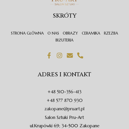
SKRÓTY
STRONA GŁÓWNA
O NAS
OBRAZY
CERAMIKA
RZEŹBA
BIŻUTERIA
F
I
E
P
a
n
n
h
c
s
v
o
e
t
e
n
ADRES I KONTAKT
b
a
l
e
o
g
o
-
o
r
p
a
+48 510-356-413
k
a
e
l
-
m
t
+48 577 870 930
f
zakopane@pruart.pl
Salon Sztuki Pru-Art
ul.Krupówki 69; 34-500 Zakopane