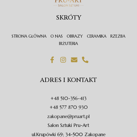
SKRÓTY
STRONA GŁÓWNA
O NAS
OBRAZY
CERAMIKA
RZEŹBA
BIŻUTERIA
F
I
E
P
a
n
n
h
c
s
v
o
e
t
e
n
ADRES I KONTAKT
b
a
l
e
o
g
o
-
o
r
p
a
+48 510-356-413
k
a
e
l
-
m
t
+48 577 870 930
f
zakopane@pruart.pl
Salon Sztuki Pru-Art
ul.Krupówki 69; 34-500 Zakopane