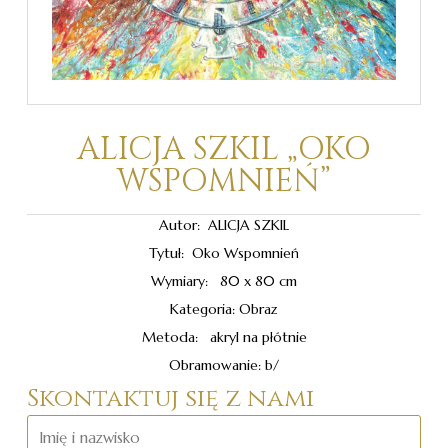
ALICJA SZKIL „OKO
WSPOMNIEŃ”
Autor: ALICJA SZKIL
Tytuł: Oko Wspomnień
Wymiary: 80 x 80 cm
Kategoria: Obraz
Metoda: akryl na płótnie
Obramowanie: b/
Skontaktuj się z nami
Imię