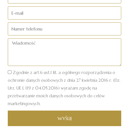
i
nazwisko
E-
mail
Numer
telefonu
Wiadomość
Zgodnie z art.6 ust.1 lit. a ogólnego rozporządzenia o
ochronie danych osobowych z dnia 27 kwietnia 2016 r. (Dz.
Urz. UE L 119 z 04.05.2016) wyrażam zgodę na
przetwarzanie moich danych osobowych do celów
marketingowych.
WYŚLIJ