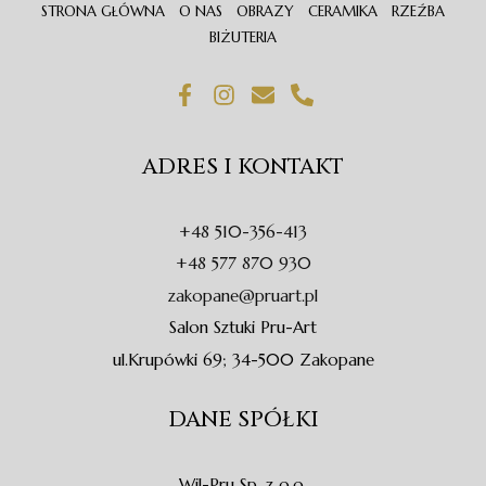
STRONA GŁÓWNA
O NAS
OBRAZY
CERAMIKA
RZEŹBA
BIŻUTERIA
F
I
E
P
a
n
n
h
c
s
v
o
e
t
e
n
ADRES I KONTAKT
b
a
l
e
o
g
o
-
o
r
p
a
+48 510-356-413
k
a
e
l
-
m
t
+48 577 870 930
f
zakopane@pruart.pl
Salon Sztuki Pru-Art
ul.Krupówki 69; 34-500 Zakopane
DANE SPÓŁKI
Wil-Pru Sp. z o.o.