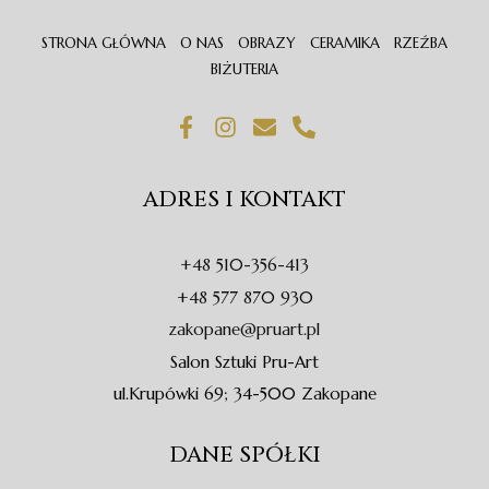
STRONA GŁÓWNA
O NAS
OBRAZY
CERAMIKA
RZEŹBA
BIŻUTERIA
F
I
E
P
a
n
n
h
c
s
v
o
e
t
e
n
ADRES I KONTAKT
b
a
l
e
o
g
o
-
o
r
p
a
+48 510-356-413
k
a
e
l
-
m
t
+48 577 870 930
f
zakopane@pruart.pl
Salon Sztuki Pru-Art
ul.Krupówki 69; 34-500 Zakopane
DANE SPÓŁKI