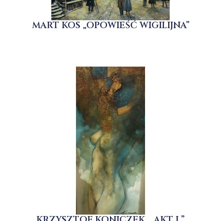
MART KOS „OPOWIEŚĆ WIGILIJNA”
KRZYSZTOF KONICZEK ,, AKT I ”