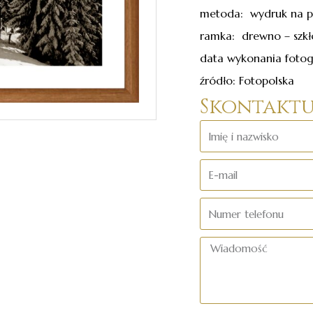
metoda: wydruk na p
ramka: drewno – szkł
data wykonania fotogr
źródło: Fotopolska
Skontaktuj
Imię
i
E-
nazwisko
mail
Numer
telefonu
Wiadomość