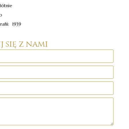
łótnie
o
afii: 1939
 się z nami