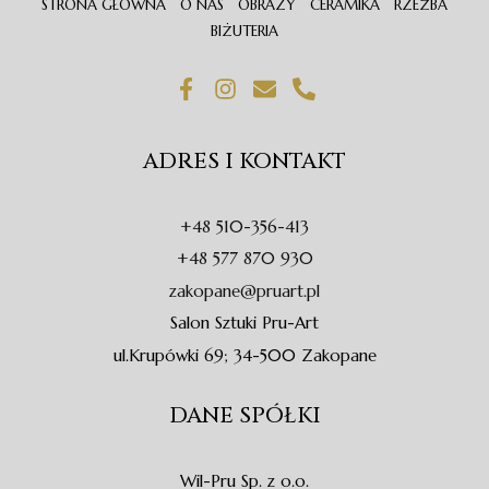
STRONA GŁÓWNA
O NAS
OBRAZY
CERAMIKA
RZEŹBA
BIŻUTERIA
F
I
E
P
a
n
n
h
c
s
v
o
e
t
e
n
ADRES I KONTAKT
b
a
l
e
o
g
o
-
o
r
p
a
+48 510-356-413
k
a
e
l
-
m
t
+48 577 870 930
f
zakopane@pruart.pl
Salon Sztuki Pru-Art
ul.Krupówki 69; 34-500 Zakopane
DANE SPÓŁKI
Wil-Pru Sp. z o.o.