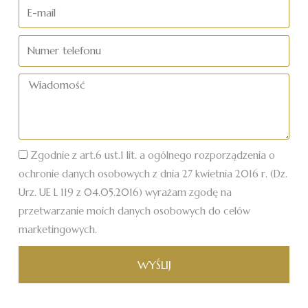
nazwisko
E-
mail
Numer
telefonu
Wiadomość
Zgodnie z art.6 ust.1 lit. a ogólnego rozporządzenia o
ochronie danych osobowych z dnia 27 kwietnia 2016 r. (Dz.
Urz. UE L 119 z 04.05.2016) wyrażam zgodę na
przetwarzanie moich danych osobowych do celów
marketingowych.
WYŚLIJ