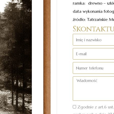
ramka: drewno – szkł
data wykonania fotogr
źródło: Tatrzańskie 
Skontaktuj
Imię
i
E-
nazwisko
mail
Numer
telefonu
Wiadomość
Zgodnie z art.6 ust