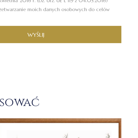
wietnia 2016 r. (Dz. Urz. UE L 119 z 04.05.2016)
zetwarzanie moich danych osobowych do celów
WYŚLIJ
esować