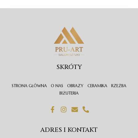
SKRÓTY
STRONA GŁÓWNA
O NAS
OBRAZY
CERAMIKA
RZEŹBA
BIŻUTERIA
F
I
E
P
a
n
n
h
c
s
v
o
e
t
e
n
ADRES I KONTAKT
b
a
l
e