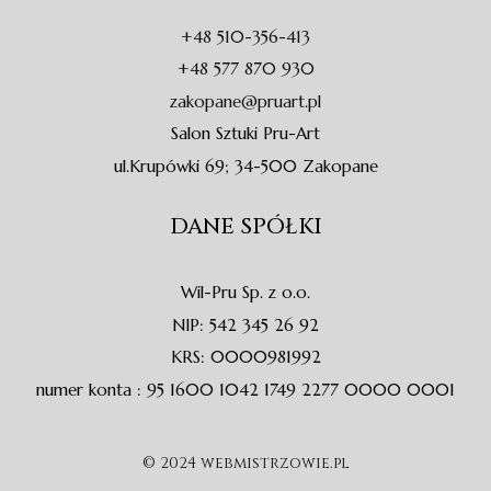
o
g
o
-
o
r
p
a
+48 510-356-413
k
a
e
l
-
m
t
+48 577 870 930
f
zakopane@pruart.pl
Salon Sztuki Pru-Art
ul.Krupówki 69; 34-500 Zakopane
DANE SPÓŁKI
Wil-Pru Sp. z o.o.
NIP: 542 345 26 92
KRS: 0000981992
numer konta : 95 1600 1042 1749 2277 0000 0001
© 2024 webmistrzowie.pl