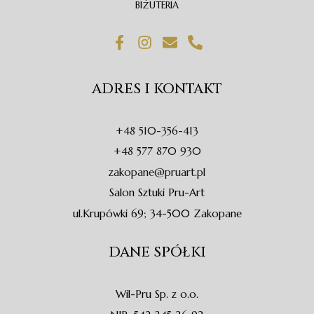
BIŻUTERIA
F
I
E
P
a
n
n
h
c
s
v
o
e
t
e
n
ADRES I KONTAKT
b
a
l
e
o
g
o
-
o
r
p
a
+48 510-356-413
k
a
e
l
-
m
t
+48 577 870 930
f
zakopane@pruart.pl
Salon Sztuki Pru-Art
ul.Krupówki 69; 34-500 Zakopane
DANE SPÓŁKI
Wil-Pru Sp. z o.o.