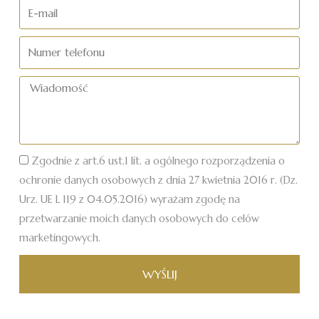
nazwisko
E-
mail
Numer
telefonu
Wiadomość
Zgodnie z art.6 ust.1 lit. a ogólnego rozporządzenia o
ochronie danych osobowych z dnia 27 kwietnia 2016 r. (Dz.
Urz. UE L 119 z 04.05.2016) wyrażam zgodę na
przetwarzanie moich danych osobowych do celów
marketingowych.
WYŚLIJ