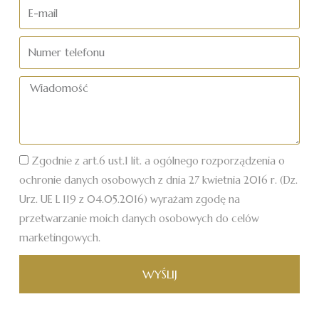
nazwisko
E-
mail
Numer
telefonu
Wiadomość
Zgodnie z art.6 ust.1 lit. a ogólnego rozporządzenia o
ochronie danych osobowych z dnia 27 kwietnia 2016 r. (Dz.
Urz. UE L 119 z 04.05.2016) wyrażam zgodę na
przetwarzanie moich danych osobowych do celów
marketingowych.
WYŚLIJ