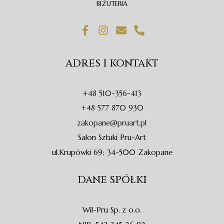
BIŻUTERIA
F
I
E
P
a
n
n
h
c
s
v
o
e
t
e
n
ADRES I KONTAKT
b
a
l
e
o
g
o
-
o
r
p
a
+48 510-356-413
k
a
e
l
-
m
t
+48 577 870 930
f
zakopane@pruart.pl
Salon Sztuki Pru-Art
ul.Krupówki 69; 34-500 Zakopane
DANE SPÓŁKI
Wil-Pru Sp. z o.o.