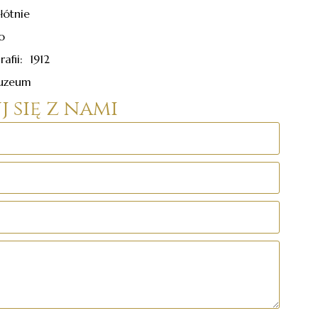
łótnie
o
afii: 1912
Muzeum
 się z nami