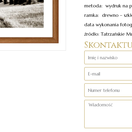
metoda: wydruk na p
ramka: drewno – szkł
data wykonania fotogr
źródło: Tatrzańskie 
Skontaktuj
Imię
i
E-
nazwisko
mail
Numer
telefonu
Wiadomość