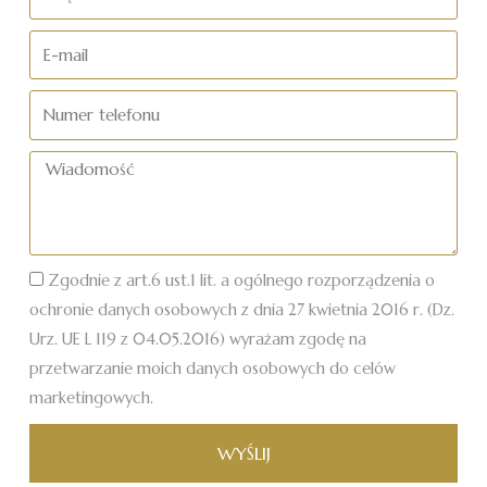
i
nazwisko
E-
mail
Numer
telefonu
Wiadomość
Zgodnie z art.6 ust.1 lit. a ogólnego rozporządzenia o
ochronie danych osobowych z dnia 27 kwietnia 2016 r. (Dz.
Urz. UE L 119 z 04.05.2016) wyrażam zgodę na
przetwarzanie moich danych osobowych do celów
marketingowych.
WYŚLIJ