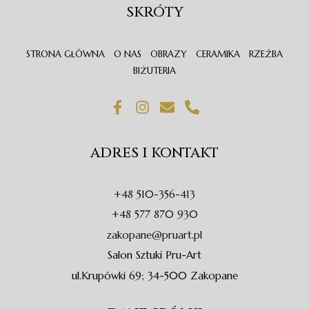
SKRÓTY
STRONA GŁÓWNA
O NAS
OBRAZY
CERAMIKA
RZEŹBA
BIŻUTERIA
F
I
E
P
a
n
n
h
c
s
v
o
e
t
e
n
ADRES I KONTAKT
b
a
l
e
o
g
o
-
o
r
p
a
+48 510-356-413
k
a
e
l
-
m
t
+48 577 870 930
f
zakopane@pruart.pl
Salon Sztuki Pru-Art
ul.Krupówki 69; 34-500 Zakopane